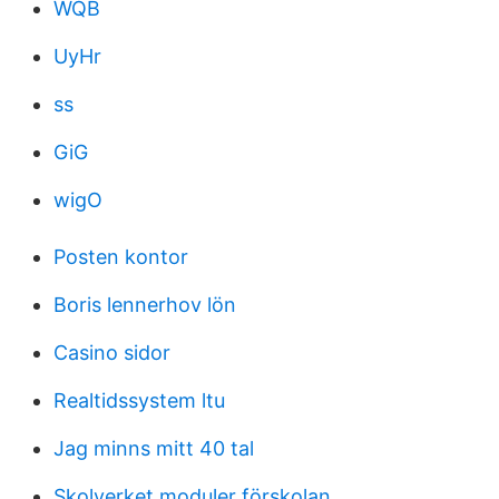
WQB
UyHr
ss
GiG
wigO
Posten kontor
Boris lennerhov lön
Casino sidor
Realtidssystem ltu
Jag minns mitt 40 tal
Skolverket moduler förskolan